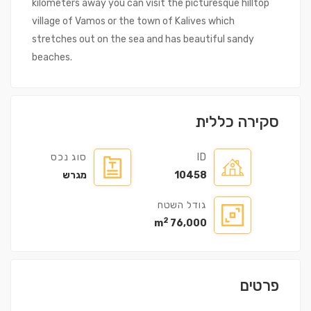
kilometers away you can visit the picturesque hilltop
village of Vamos or the town of Kalives which
stretches out on the sea and has beautiful sandy
beaches.
סקירה כללית
ID
סוג נכס
10458
מגרש
גודל השטח
2
76,000 m
פרטים