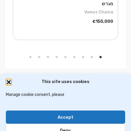
מגרש
מ
a
Vamos Chania
0
€150,000
This site uses cookies
דירות למכירה באתונה
וילות ובתים למכירה באתונה
דירות למכירה בסלוניקי
Manage cookie consent, please
וילות למכירה בסלוניקי
וילות למכירה בכרתים
Accept
Contact Us
Privacy Policy
Deny