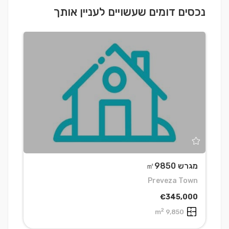
נכסים דומים שעשויים לעניין אותך
מגרש ㎡9850
מ
a
Preveza Town
0
€345,000
2
9,850 m