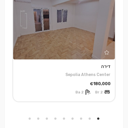
דירה
ד
r
Sepolia Athens Center
0
€180,000
2 Ba
2 Br