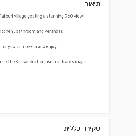
תיאור
aliouri village getting a stunning 360 view!
 kitchen , bathroom and verandas.
y for you to move in and enjoy!
ause the Kassandra Peninsula attracts major
סקירה כללית