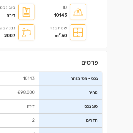
ID
סוג נכס
10143
דירה
שטח בנוי
נבנה בש
2
2007
50 m
בניין ㎡98.5
דירה ㎡112
פרטים
0,000
€235,000
נכס - מס׳ מזהה
10143
מחיר
€98,000
סוג נכס
דירה
חדרים
2