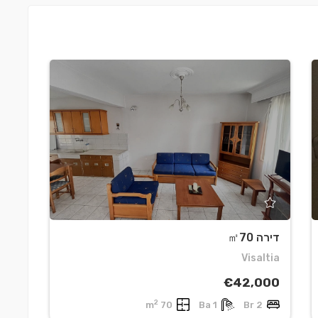
דירה ㎡70
דירה 8
ata
Visaltia
500
€42,000
2
r
70 m
1 Ba
2 Br