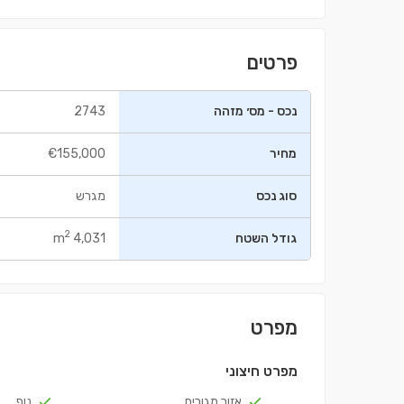
פרטים
נכס - מס׳ מזהה
2743
מחיר
€155,000
בניין ㎡98.5
דירה ㎡112
סוג נכס
מגרש
0,000
€235,000
2
גודל השטח
4,031 m
מפרט
מפרט חיצוני
אזור מגורים
נוף