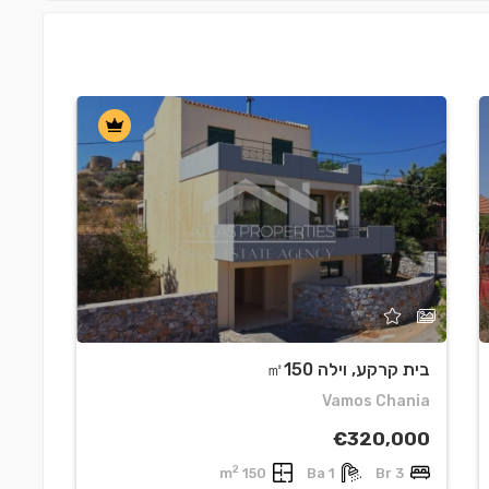
בית קרקע, וילה ㎡150
מגורים
nia
Vamos Chania
000
€320,000
2
r
150 m
1 Ba
3 Br