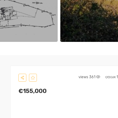
361 views
€155,000