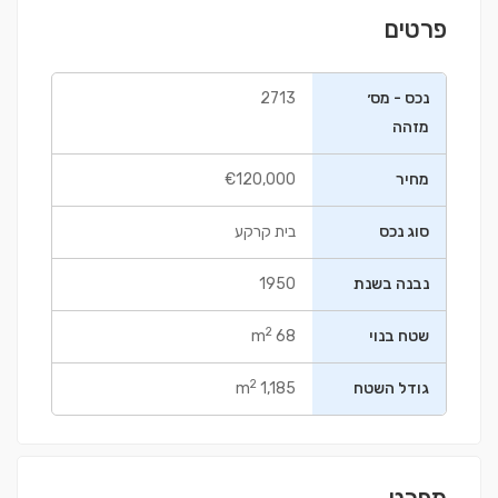
פרטים
נכס - מס׳
2713
מזהה
מחיר
€120,000
סוג נכס
בית קרקע
נבנה בשנת
1950
2
שטח בנוי
68 m
2
גודל השטח
1,185 m