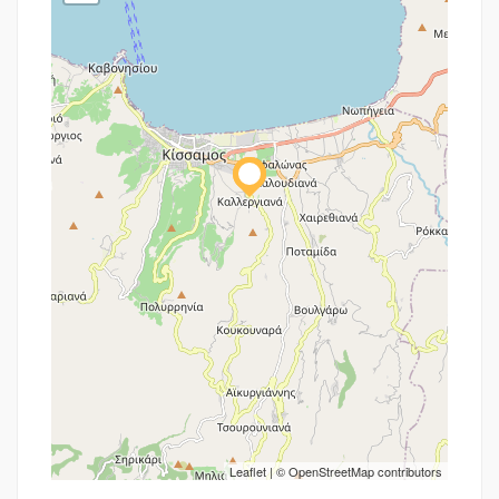
Leaflet
| ©
OpenStreetMap
contributors