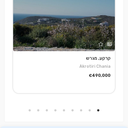
קרקע, מגרש
-
E
Akrotiri Chania
a
€490,000
0