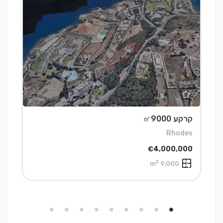
קרקע ㎡9000
מ
a
Rhodes
0
€4,000,000
2
9,000 m