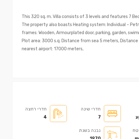
This 320 sq. m. Villa consists of 3 levels and features 7 B
The property also boasts Heating system: Individual – Petro
frames: Wooden, Armourplated door, parking, garden, swim
Plot area: 3000 s.q. Distance from sea 5 meters, Distance
nearest airport: 17000 meters,
חדרי שינה
חדרי רחצה
ע
7
4
טח
נבנה בשנת
1970