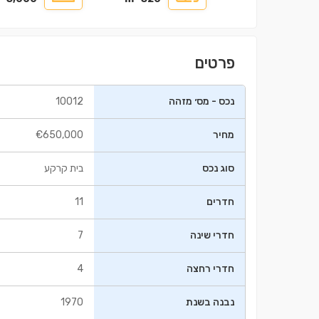
פרטים
נכס - מס׳ מזהה
10012
מחיר
€650,000
בניין ㎡98.5
דירה ㎡112
0,000
€235,000
סוג נכס
בית קרקע
חדרים
11
חדרי שינה
7
חדרי רחצה
4
נבנה בשנת
1970