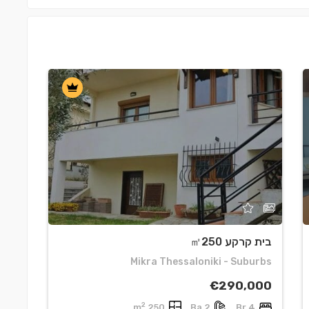
בית קרקע ㎡250
בית ק
dros
Mikra Thessaloniki - Suburbs
000
€290,000
2
r
250 m
2 Ba
4 Br