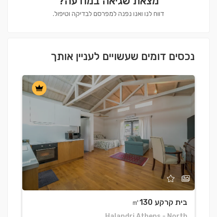
מצאת שגיאה במודעה?
דווח לנו ואנו נפנה למפרסם לבדיקה וטיפול.
נכסים דומים שעשויים לעניין אותך
בית קרקע ㎡130
ב
a
Halandri Athens - North