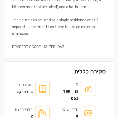
The 1st floor consists of 2 bedrooms, a living room, a
kitchen area (not installed) and a bathroom.
Τhe house can be used as a single residence or as 2
separate apartments as there is also an external
staircase.
PROPERTY CODE : 12-TER-063
סקירה כללית
ID
סוג נכס
12-TER-
בית קרקע
063
חדרי שינה
חדרי רחצה
2
4