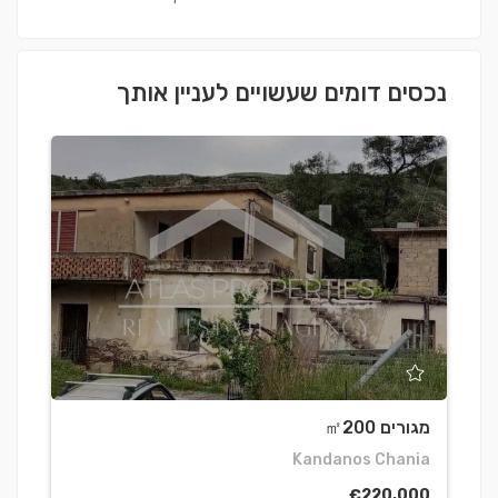
נכסים דומים שעשויים לעניין אותך
מגורים ㎡200
ד
s
Kandanos Chania
0
€220,000