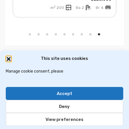
2
200 m
2 Ba
4 Br
This site uses cookies
דירות למכירה באתונה
וילות ובתים למכירה באתונה
דירות למכירה בסלוניקי
Manage cookie consent, please
וילות למכירה בסלוניקי
וילות למכירה בכרתים
Accept
Contact Us
Privacy Policy
Deny
© 2024 greekim.co.il. All Rights Reserved
View preferences
Evangelia Vlasakoudi