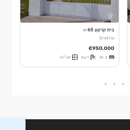
בית קרקע ㎡65
בית ק
ania
Eretria
000
€950,000
2
r
65 m
1 Ba
2 Br