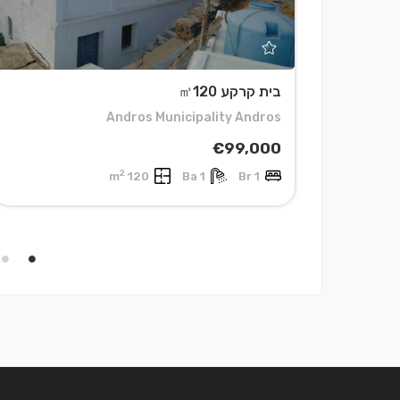
בית קרקע ㎡120
Andros Municipality Andros
€99,000
2
120 m
1 Ba
1 Br