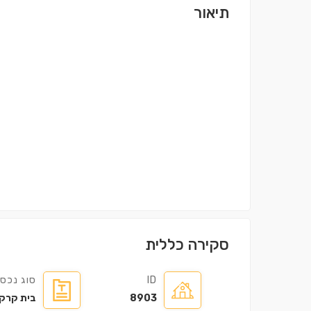
תיאור
סקירה כללית
ID
סוג נכס
8903
בית קרק