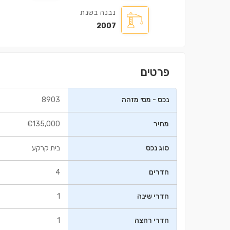
נבנה בשנת
2007
פרטים
נכס - מס׳ מזהה
8903
בניין ㎡98.5
דירה ㎡112
מחיר
€135,000
0,000
€235,000
סוג נכס
בית קרקע
חדרים
4
חדרי שינה
1
חדרי רחצה
1