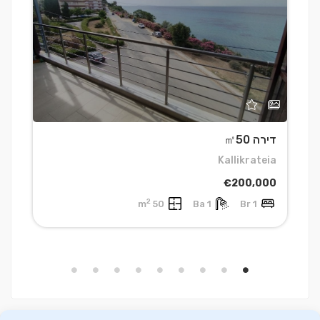
דירה ㎡50
ד
h
Kallikrateia
0
€200,000
2
50 m
1 Ba
1 Br