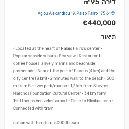
דירה ㎡95
Agiou Alexandrou 19, Paleo Faliro 175 61
€440,000
תיאור
• Located at the heart of Palaio Faliro’s center •
Popular seaside suburb • Sea view • Restaurants,
coffee houses, a lively marina and beachside
promenade • Near of the port of Piraeus (4 km) and the
city centre (8 km) • 2 minutes walk to the beach • 500
m from Floisvos park/marina • 1,3 km from Stavros
Niarchos Foundation Cultural Center • 34 km form
‘Eleftherios Venizelos’ airport • Close to Ellinikon area •
Connected with tram.
option with furniture: 500000 euro