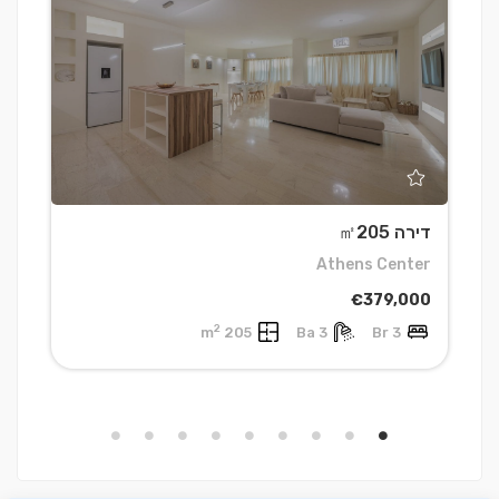
דירה ㎡205
ד
h
Athens Center
0
€379,000
2
205 m
3 Ba
3 Br