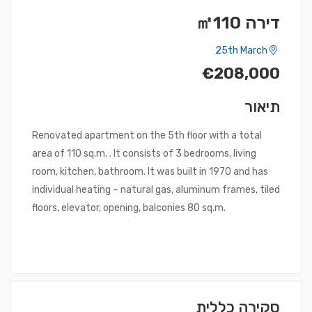
דירה ㎡110
25th March
€208,000
תיאור
Renovated apartment on the 5th floor with a total
area of ​​110 sq.m. . It consists of 3 bedrooms, living
room, kitchen, bathroom. It was built in 1970 and has
individual heating – natural gas, aluminum frames, tiled
floors, elevator, opening, balconies 80 sq.m.
סקירה כללית