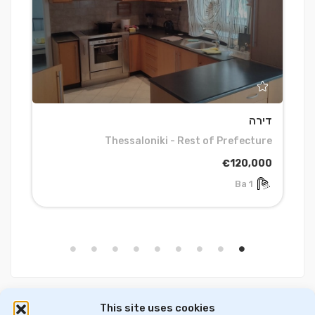
דירה
ד
t
Thessaloniki - Rest of Prefecture
0
€120,000
1 Ba
This site uses cookies