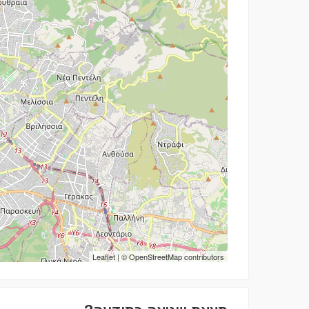
Leaflet
| ©
OpenStreetMap
contributors