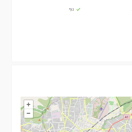
נוף
+
−