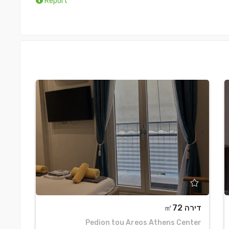
Report
דירה ㎡72
דירה 0
teia
Pedion tou Areos Athens Center