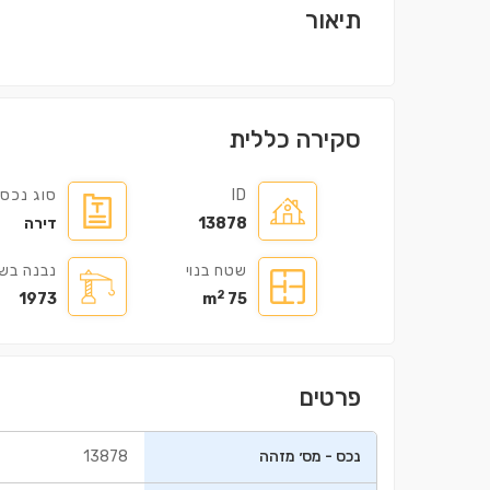
תיאור
סקירה כללית
ID
סוג נכס
13878
דירה
שטח בנוי
נבנה בש
2
1973
75 m
פרטים
נכס - מס׳ מזהה
13878