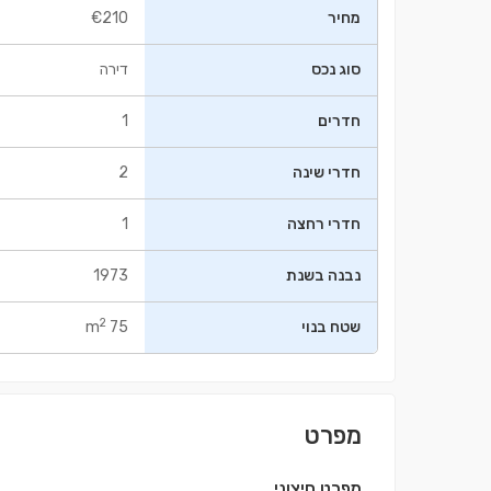
מחיר
€210
סוג נכס
דירה
חדרים
1
חדרי שינה
2
חדרי רחצה
1
בניין ㎡98.5
דירה ㎡112
0,000
€235,000
נבנה בשנת
1973
2
שטח בנוי
75 m
מפרט
מפרט חיצוני