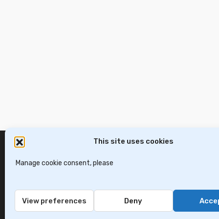
€63,000
€150,
2
2
55 m
70 m
1 Ba
2 B
This site uses cookies
Manage cookie consent, please
View preferences
Deny
Acce
Contact Us
Privacy Policy