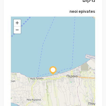
מיקום
neoi epivates
+
−