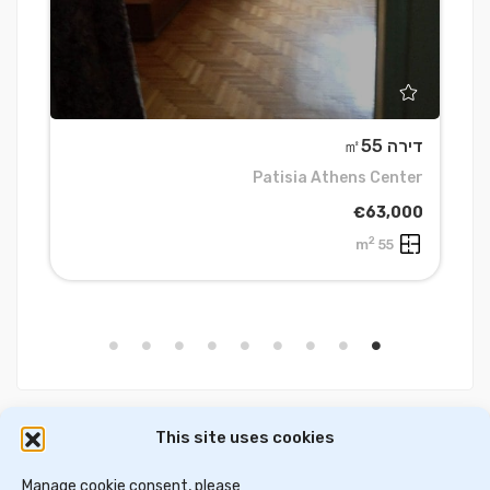
דירה ㎡55
ד
h
Patisia Athens Center
0
€63,000
2
55 m
This site uses cookies
דירות למכירה באתונה
וילות ובתים למכירה באתונה
דירות למכירה בסלוניקי
Manage cookie consent, please