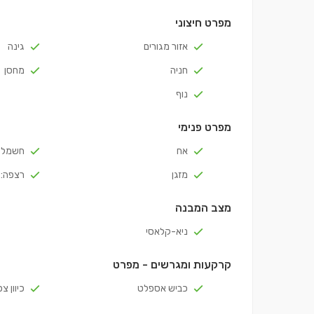
מפרט חיצוני
אזור מגורים
גינה
חניה
מחסן
נוף
מפרט פנימי
אח
חשמל ת
מזגן
רצפה: 
מצב המבנה
ניא-קלאסי
קרקעות ומגרשים - מפרט
כביש אספלט
כיוון צ