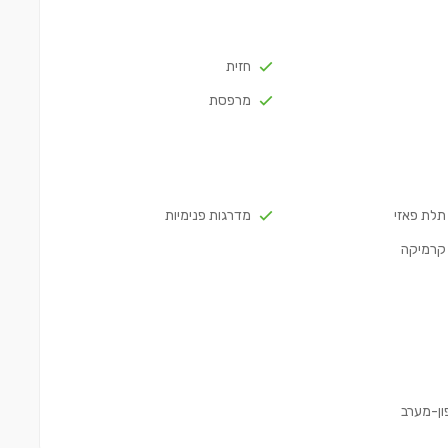
חזית
מרפסת
לת פאזי
מדרגות פנימיות
קרמיקה
פון-מערב