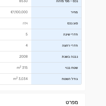
נכס - מס׳ מזהה
8530
מחיר
€1,100,000
סוג נכס
וילה
חדרי שינה
5
חדרי רחצה
4
נבנה בשנת
2008
2
שטח בנוי
315 m
2
גודל השטח
3,034 m
מפרט