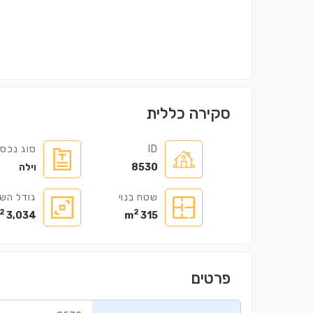
סקירה כללית
בניין ㎡98.5
דירה ㎡112
ID
סוג נכס
0,000
€235,000
8530
וילה
שטח בנוי
גודל הש
2
2
3,034 m
315 m
פרטים