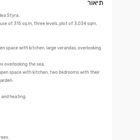
תיאור
Nea Styra.
use of 315 sq.m, three levels, plot of 3,034 sqm,
open space with kitchen, large verandas, overlooking
es overlooking the sea.
, open space with kitchen, two bedrooms with their
garden.
 and heating.
rees.