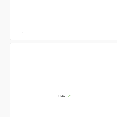
דירה ㎡100
€500,000
€35
מצויד