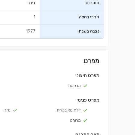
סוג נכס
דירה
חדרי רחצה
1
נבנה בשנת
1977
מפרט
בניין ㎡98.5
דירה ㎡112
0,000
€235,000
מפרט חיצוני
מרפסת
מפרט פנימי
דלת מאובטחת
מזגן
מרוהט
מצב המבנה