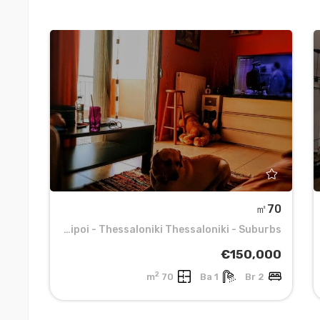
㎡70
דירה 3
nter
Ampelokipoi - Thessaloniki Thessaloniki - Suburbs
000
€150,000
2
r
70 m
1 Ba
2 Br