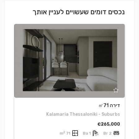
נכסים דומים שעשויים לעניין אותך
דירה ㎡71
ד
h
Kalamaria Thessaloniki - Suburbs
0
€265,000
2
71 m
1 Ba
2 Br