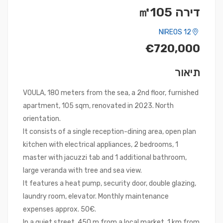
דירה ㎡105
NIREOS 12
€720,000
תיאור
VOULA, 180 meters from the sea, a 2nd floor, furnished
apartment, 105 sqm, renovated in 2023. North
orientation.
It consists of a single reception-dining area, open plan
kitchen with electrical appliances, 2 bedrooms, 1
master with jacuzzi tab and 1 additional bathroom,
large veranda with tree and sea view.
It features a heat pump, security door, double glazing,
laundry room, elevator. Monthly maintenance
expenses approx. 50€.
In a quiet street, 450 m from a local market, 1 km from