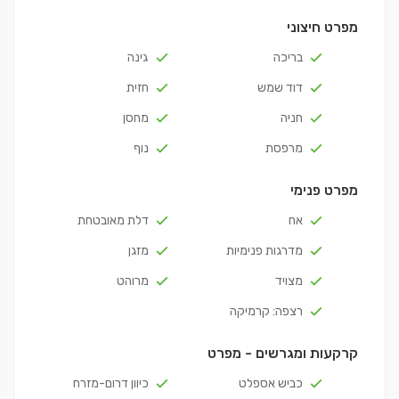
מפרט חיצוני
בריכה
גינה
דוד שמש
חזית
חניה
מחסן
מרפסת
נוף
מפרט פנימי
אח
דלת מאובטחת
מדרגות פנימיות
מזגן
מצויד
מרוהט
רצפה: קרמיקה
קרקעות ומגרשים - מפרט
כביש אספלט
כיוון דרום-מזרח