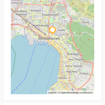
Leaflet
| ©
OpenStreetMap
contributors