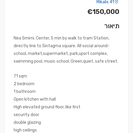
Mikalis 41
€150,000
תיאור
Nea Smirni. Center, 5 min by walk to tram Station,
directly line to Sintagma square. All social around-
school, market,supermarket, park,sport complex,
swimming pool, music school. Green,quiet, safe street.
71 sqm
2 bedroom
1 bathroom
Open kitchen with hall
High elevated ground floor, like first
security door
double glazing
high ceilings