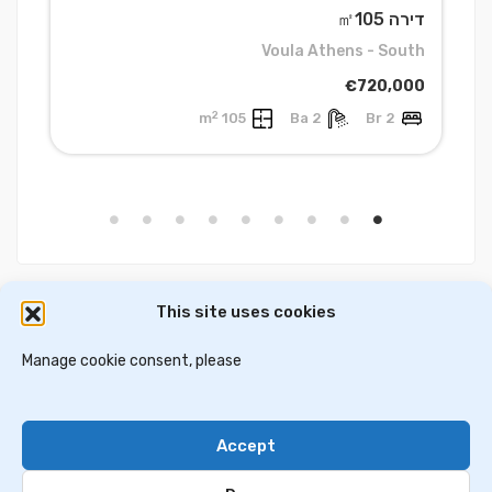
דירה ㎡105
ד
e
Voula Athens - South
0
€720,000
2
105 m
2 Ba
2 Br
This site uses cookies
דירות למכירה באתונה
וילות ובתים למכירה באתונה
דירות למכירה בסלוניקי
Manage cookie consent, please
וילות למכירה בסלוניקי
וילות למכירה בכרתים
Accept
Contact Us
Privacy Policy