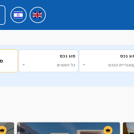
וג נכס
סוג נכס
3
סי
טגוריית הנכס
כל הסוגים