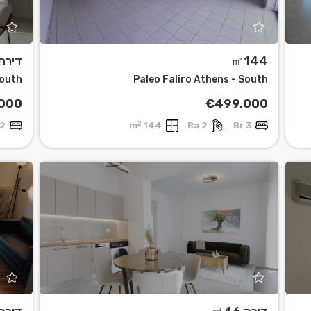
㎡144
דירה 79
South
Paleo Faliro Athens - South
000
€499,000
2
2 Br
144 m
2 Ba
3 Br