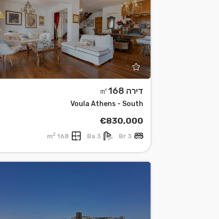
דירה ㎡168
Voula Athens - South
€830,000
2
168 m
3 Ba
3 Br