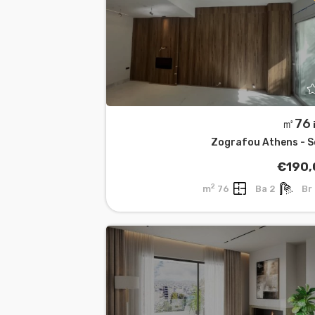
㎡
Zografou Athens - 
€190,
2
76 m
2 Ba