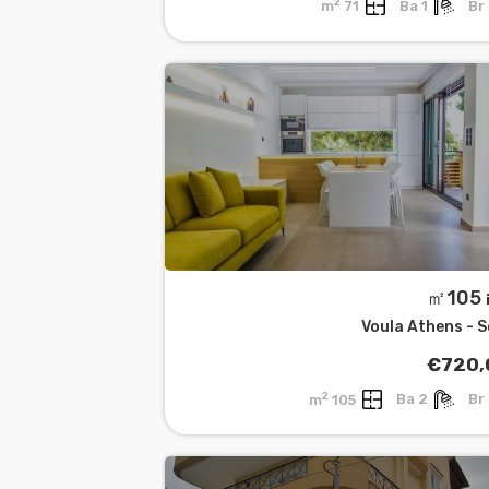
2
71 m
1 Ba
㎡
Voula Athens - 
€720,
2
105 m
2 Ba