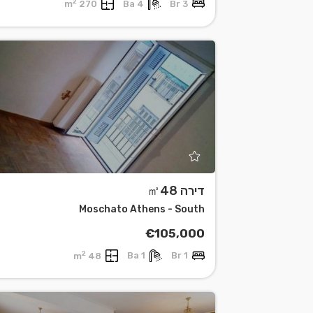
2
270 m
4 Ba
3 Br
דירה ㎡48
Moschato Athens - South
€105,000
2
48 m
1 Ba
1 Br