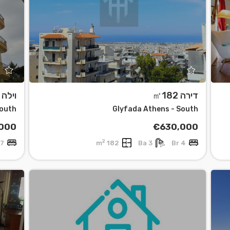
דירה ㎡182
וילה ㎡360
South
Glyfada Athens - South
,000
€630,000
2
7 Br
182 m
3 Ba
4 Br