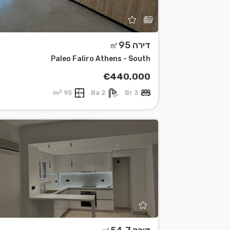
דירה ㎡95
Paleo Faliro Athens - South
€440,000
2
95 m
2 Ba
3 Br