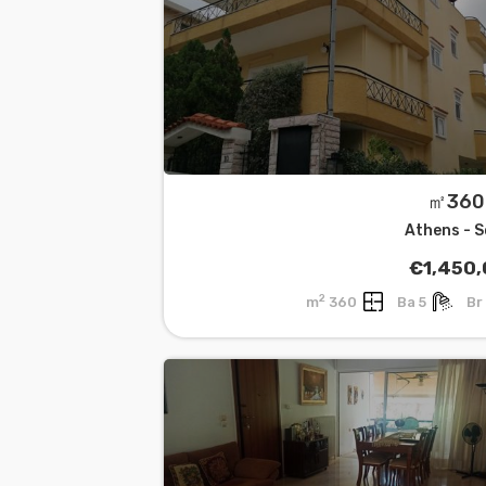
Athens - 
€1,450
2
360 m
5 Ba