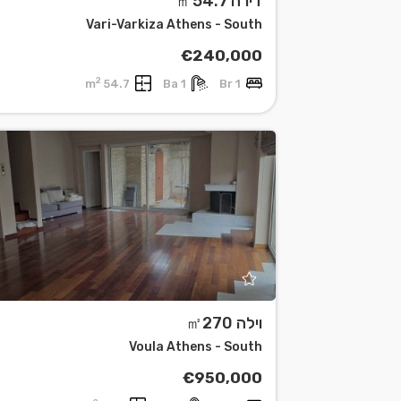
דירה ㎡54.7
Vari-Varkiza Athens - South
€240,000
2
54.7 m
1 Ba
1 Br
וילה ㎡270
Voula Athens - South
€950,000