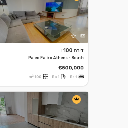
דירה ㎡100
Leaflet
| ©
OpenStreetMap
contributors
Paleo Faliro Athens - South
€500,000
2
100 m
1 Ba
1 Br