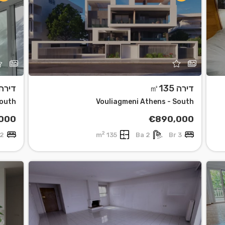
19
דירה ㎡135
דירה 76
South
Vouliagmeni Athens - South
000
€890,000
2
2 Br
135 m
2 Ba
3 Br