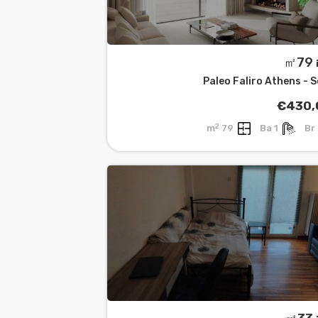
㎡
Paleo Faliro Athens - 
€430,
2
79 m
1 Ba