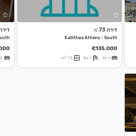
דירה ㎡73
דירה 85
South
Kallithea Athens - South
000
€135,000
2
2 Br
73 m
1 Ba
1 Br