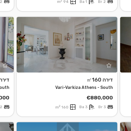
2
2 Br
94 m
1 Ba
2 Br
דירה ㎡160
דירה 105
South
Vari-Varkiza Athens - South
000
€880,000
2
2 Br
160 m
3 Ba
3 Br