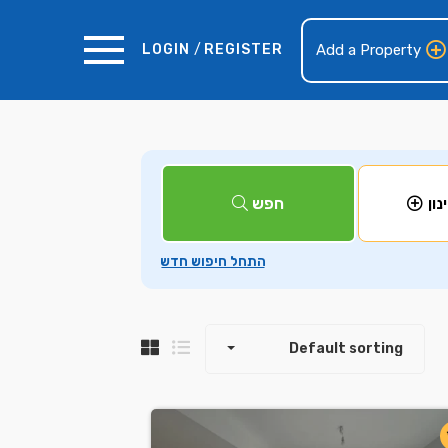
LOGIN
/
REGISTER
Add a Property
+
חפש
נון
−
Default sorting