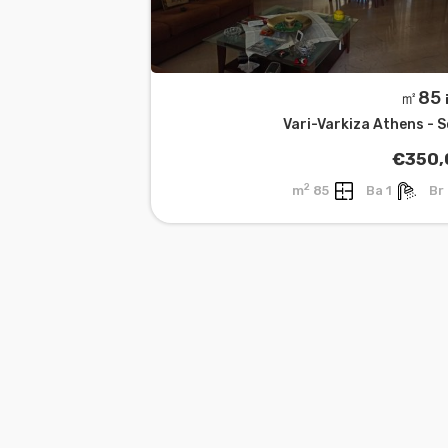
㎡
Vari-Varkiza Athens - 
€350,
2
85 m
1 Ba