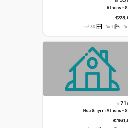
㎡
Athens - 
€93,
2
33 m
1 Ba
㎡
Nea Smyrni Athens - 
€150