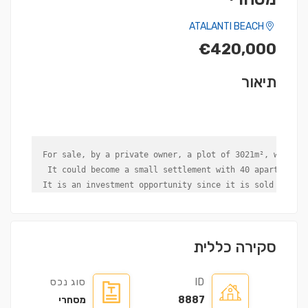
ATALANTI BEACH
€420,000
תיאור
For sale, by a private owner, a plot of 3021m², within 
 It could become a small settlement with 40 apartments 
It is an investment opportunity since it is sold at hal
סקירה כללית
ID
סוג נכס
8887
מסחרי