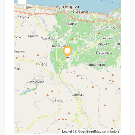
Leaflet
| ©
OpenStreetMap
contributors