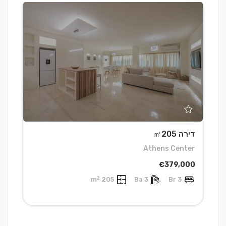
דירה ㎡205
ב
r
Athens Center
0
€379,000
2
205 m
3 Ba
3 Br