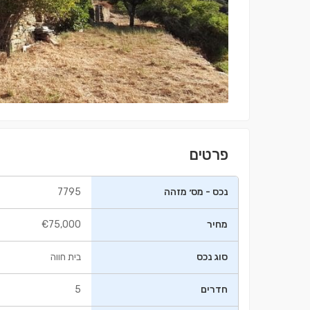
פרטים
נכס - מס׳ מזהה
7795
מחיר
€75,000
סוג נכס
בית חווה
חדרים
5