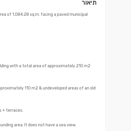
תיאור
area of 1,084.28 sq.m. facing a paved municipal
uilding with a total area of approximately 210 m2
f approximately 110 m2 & undeveloped areas of an old
 + terraces.
unding area. It does not have a sea view.