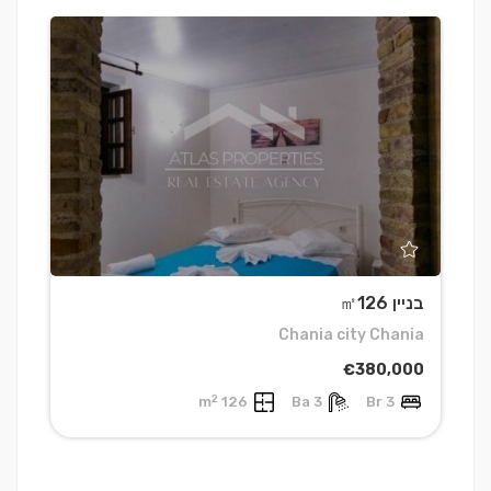
בניין ㎡126
ב
a
Chania city Chania
0
€380,000
2
126 m
3 Ba
3 Br