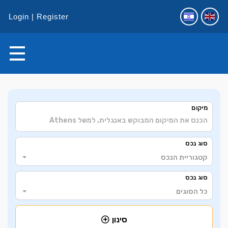
Login
Register
+
מיקום
−
2
סוג נכס
קטגוריית הנכס
2
2
סוג נכס
6
כל הסוגים
סינון
3