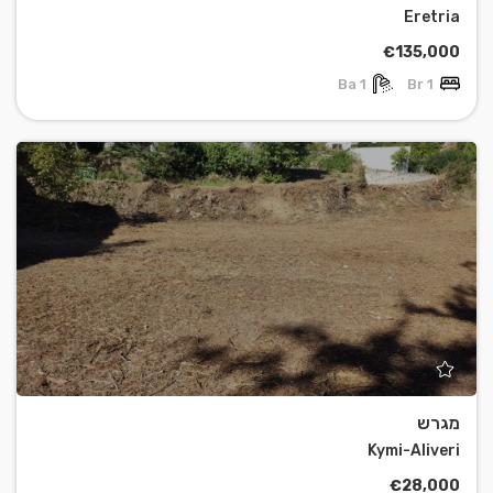
Eretria
€135,000
1 Ba
1 Br
מגרש
Kymi-Aliveri
€28,000