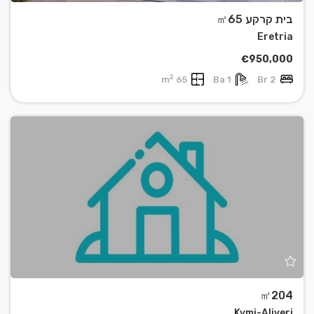
בית קרקע ㎡65
Eretria
€950,000
2
65 m
1 Ba
2 Br
㎡204
Kymi-Aliveri