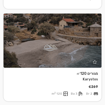
מגורים ㎡120
Karystos
€269
2
120 m
3 Ba
2 Br