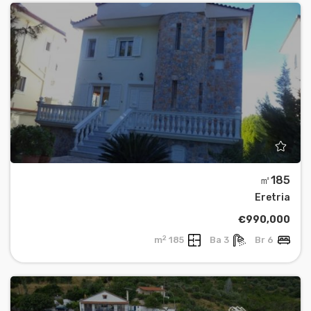
㎡185
Eretria
€990,000
2
185 m
3 Ba
6 Br