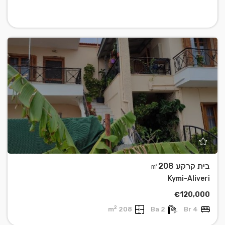
בית קרקע ㎡208
Kymi-Aliveri
€120,000
2
208 m
2 Ba
4 Br