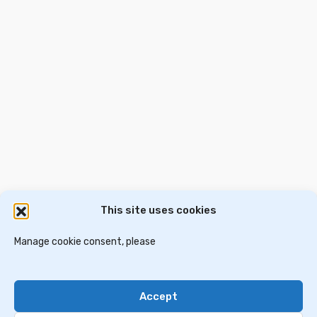
וילה ㎡300
€850,000
2
300 m
4 Ba
5 Br
This site uses cookies
דירות למכירה באתונה
וילות ובתים למכירה באתונה
דירות למכירה בסלוניקי
Manage cookie consent, please
וילות למכירה בסלוניקי
וילות למכירה בכרתים
Accept
Contact Us
Privacy Policy