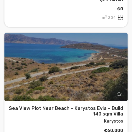
€0
2
204 m
Sea View Plot Near Beach – Karystos Evia – Build
140 sqm Villa
Karystos
€60,000