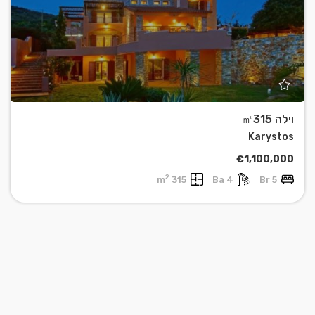
וילה ㎡315
Karystos
€1,100,000
2
315 m
4 Ba
5 Br