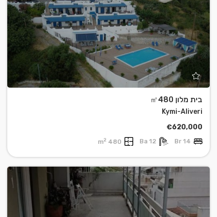
בית מלון ㎡480
Kymi-Aliveri
€620,000
2
480 m
12 Ba
14 Br