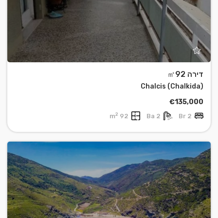
דירה ㎡92
Chalcis (Chalkida)
€135,000
2
92 m
2 Ba
2 Br