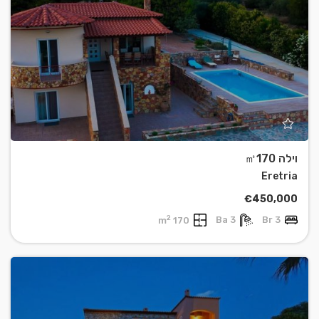
וילה ㎡170
Eretria
€450,000
2
170 m
3 Ba
3 Br