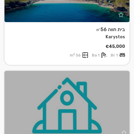
בית חווה ㎡56
Karystos
€45,000
2
56 m
1 Ba
1 Br