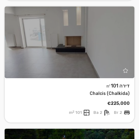
דירה ㎡101
Chalcis (Chalkida)
€225,000
2
101 m
2 Ba
2 Br