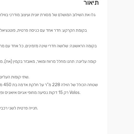
תיאור
גלו את השילוב המושלם של מסורת יוונית ועיצוב מודרני בוו
בקומת הקרקע: חדר אחד עם כניסה פרטית, פוטנציאל ל
בקומה הראשונה: שלושה חדרי שינה מזמינים, כל אחד עם מר
קומה עליונה: תהנו מחלל מרווח ומואר, מאובזר בקמין (אח), מ
שתי קומות העליונות של הווילה מפנקות באבזור וריהוט נבחרים וברצפת פרקט אלון חדישה.
שטחה
רק 15 דקות נסיעה מחופי אגיוס איואניס ופאפה נרו, ופחות משעה נסיעה מהעיר המפותחת, בירת פיליון – העיר וולוס Volos.
חנייה פרטית לשני רכבים, מערכת הסקה מרכזית מחוברת לדוד מים ומקום מוכן מראש למעלית.