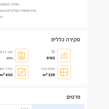
הווילה, הכמעט לא בשימוש מאז שהבעלים עברו, מוכנה למכירה עם כל התיעוד הנדרש.
– נציין שתמיד נמליץ לכם וגם נעזור ונקשר עם עורך דין ומהנדס מהימנים שיבצעו בדיקות מטעמכם.
רכישה אידיאלית לבית נופש פרטי, השכרה לטווח קצר או שילוב של שניהם.
סקירה כללית
ID
סוג נכס
8155
וילה
שטח בנוי
גודל הש
2
2
450 m
228 m
פרטים