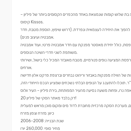
ילה בת שלוש קומות שנמצאת באחד מהכפרים הקסומים ביותר של פיליון –
קיסוס Kissos.
הפוך את היחידה לעצמאית ונפרדת. (דרוש שיפוץ, הוספת מטבח, חדר
אמבטיה ועיצוב פנים).
פסת, כולל יחידת מאסטר מפנקת עם חדר אמבטיה פרטי, ועוד אמבטיה
משותפת לשני חדרי השינה הנוספים.
רפסת המציעה נופים פנורמיים, מטבח מאובזר המכיל כלי בישול, ושירותי
אורחים.
 הכולל של הוילה 228 מ"ר על חלקת אדמה בת 450 מ"ר. תוכלו להתענג על הנופים הבלתי נשכחים שמציע הנכס הייחודי הזה,
20 דק בלבד מאתר הסקי של פיליון!
כיוון: מזרח וצפון מזרח
שנת הבנייה: 2006-2008
מחיר סופי: 260,000 יורו