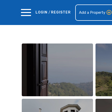
LOGIN
/
REGISTER
Add a Property