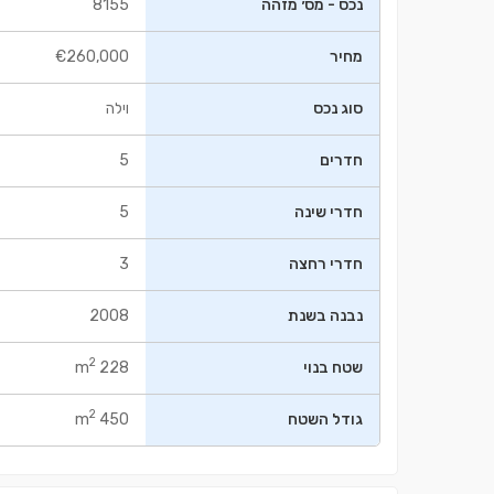
נכס - מס׳ מזהה
8155
מחיר
€260,000
סוג נכס
וילה
חדרים
5
חדרי שינה
5
חדרי רחצה
3
נבנה בשנת
2008
2
שטח בנוי
228 m
2
גודל השטח
450 m