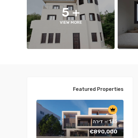
+ 5
VIEW MORE
Featured Properties
דירה ㎡135
€890,000