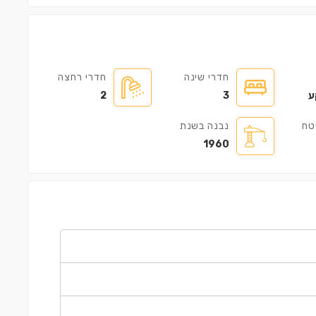
חדרי שינה
חדרי רחצה
ע
3
2
טח
נבנה בשנת
דירה ㎡100
1960
€500,000
€35