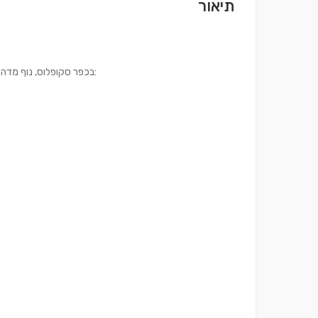
תיאור
בכפר סקופלוס, נוף מדהים לנמל סקופלוס, האי אלוניסוס, ההרים הירוקים של המפרץ. הבית מכיל: