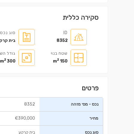
סקירה כללית
ID
סוג נכס
8352
בית קרק
שטח בנוי
גודל הש
בניין ㎡98.5
דירה ㎡112
2
2
300 m
150 m
0,000
€235,000
פרטים
נכס - מס׳ מזהה
8352
מחיר
€390,000
סוג נכס
בית קרקע