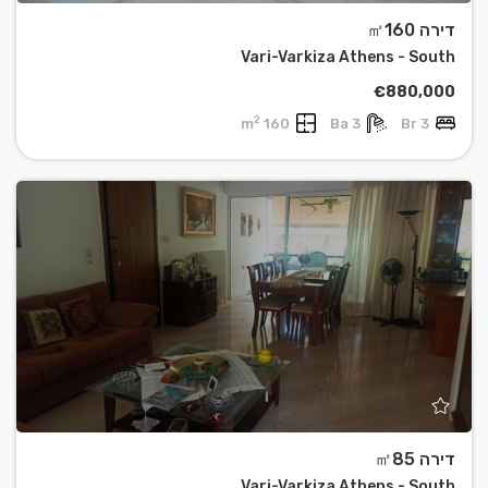
דירה ㎡160
Vari-Varkiza Athens - South
€880,000
2
160 m
3 Ba
3 Br
דירה ㎡85
Vari-Varkiza Athens - South