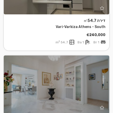
דירה ㎡54.7
Vari-Varkiza Athens - South
€240,000
2
54.7 m
1 Ba
1 Br