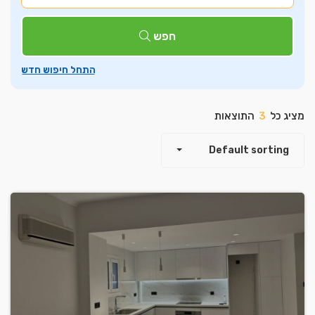
חפש
מציג כל
3
התוצאות
Default sorting
Leaflet
| ©
OpenStreetMap
contributors