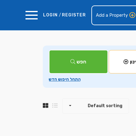
LOGIN
/
REGISTER
Add a Property
+
חפש
נון
−
Default sorting