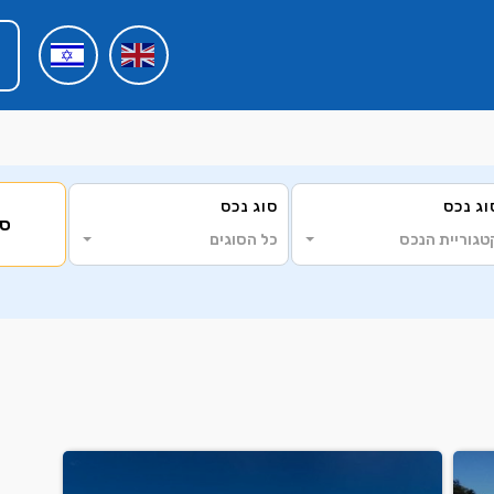
וג נכס
סוג נכס
סי
טגוריית הנכס
כל הסוגים