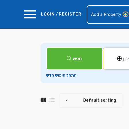
LOGIN
/
REGISTER
Add a Property
+
חפש
נון
−
Default sorting