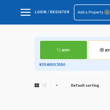
LOGIN
/
REGISTER
Add a Property
+
חפש
נון
−
Default sorting