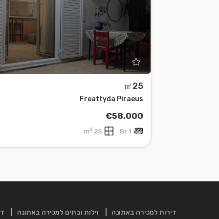
㎡25
Leaflet
| ©
OpenStreetMap
contributors
Freattyda Piraeus
€58,000
2
25 m
1 Br
דירות למכירה באתונה
וילות ובתים למכירה באתונה
די