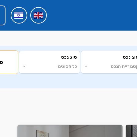
וג נכס
סוג נכס
סי
טגוריית הנכס
כל הסוגים