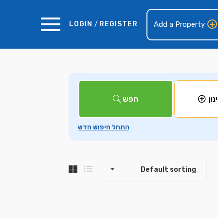
LOGIN
/
REGISTER
Add a Property
+
חפש
נון
−
Default sorting