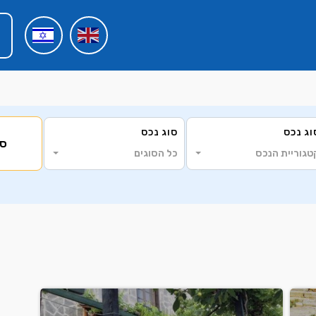
וג נכס
סוג נכס
סי
טגוריית הנכס
כל הסוגים