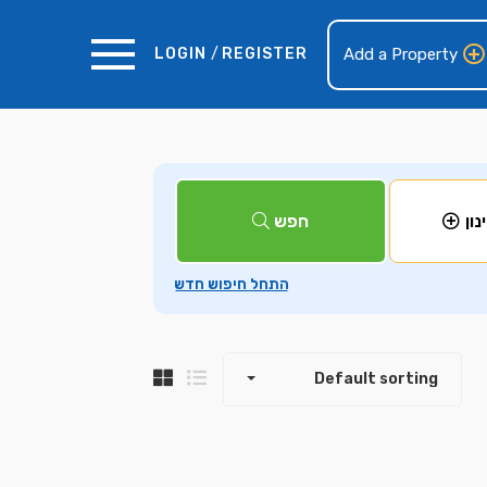
LOGIN
/
REGISTER
Add a Property
+
חפש
נון
−
Default sorting