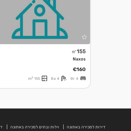
㎡155
Leaflet
| ©
OpenStreetMap
contributors
Naxos
€160
2
155 m
4 Ba
4 Br
דירות למכירה באתונה
וילות ובתים למכירה באתונה
די