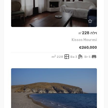
וילה ㎡228
Kissos Mouresi
€260,000
2
228 m
3 Ba
5 Br