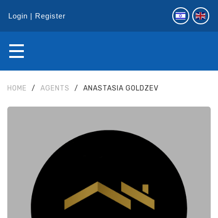
Login
Register
HOME
/
AGENTS
/
ANASTASIA GOLDZEV