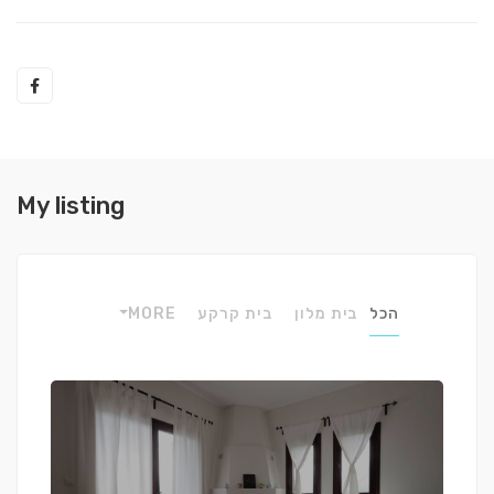
My listing
הכל
בית מלון
בית קרקע
MORE