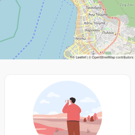
Leaflet
| ©
OpenStreetMap
contributors