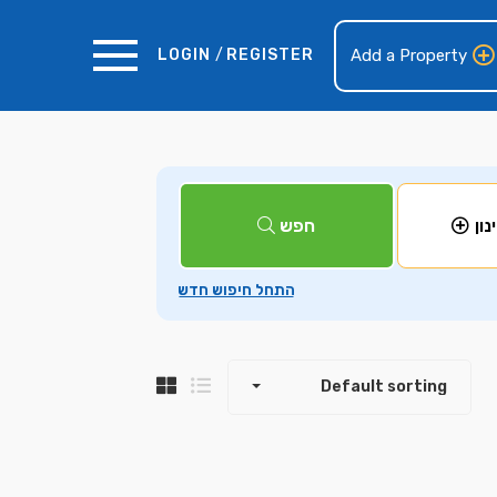
LOGIN
/
REGISTER
Add a Property
+
חפש
נון
−
Default sorting