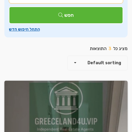
חפש
2
מציג כל
3
התוצאות
Default sorting
Leaflet
| ©
OpenStreetMap
contributors