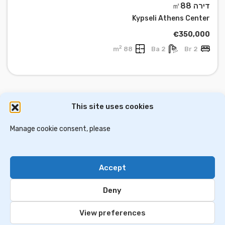
דירה ㎡88
Kypseli Athens Center
€350,000
2
88 m
2 Ba
2 Br
This site uses cookies
דירות למכירה באתונה
וילות ובתים למכירה באתונה
דירות למכירה בסלוניקי
Manage cookie consent, please
וילות למכירה בסלוניקי
וילות למכירה בכרתים
Accept
Contact Us
Privacy Policy
Deny
© 2024 greekim.co.il. All Rights Reserved
View preferences