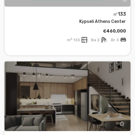
㎡133
Kypseli Athens Center
€460,000
2
133 m
2 Ba
3 Br