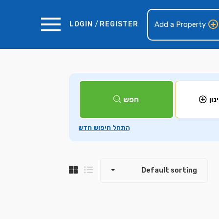
LOGIN
/
REGISTER
Add a Property
+
חפש
נון
−
Default sorting