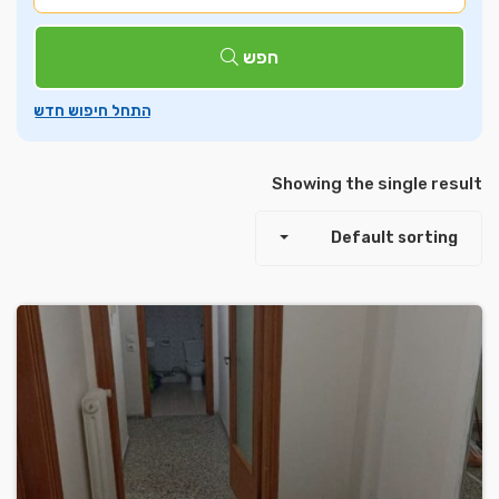
חפש
Showing the single result
Default sorting
Leaflet
| ©
OpenStreetMap
contributors