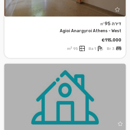
דירה ㎡95
Agioi Anargyroi Athens - West
€115,000
2
95 m
1 Ba
3 Br