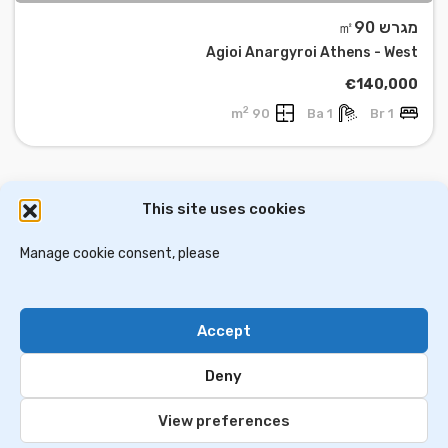
מגרש ㎡90
Agioi Anargyroi Athens - West
€140,000
2
90 m
1 Ba
1 Br
This site uses cookies
דירות למכירה באתונה
וילות ובתים למכירה באתונה
דירות למכירה בסלוניקי
Manage cookie consent, please
וילות למכירה בסלוניקי
וילות למכירה בכרתים
Accept
Contact Us
Privacy Policy
Deny
© 2024 greekim.co.il. All Rights Reserved
View preferences