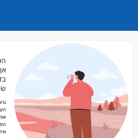
הס
אך
בד
שח
נרא
העו
אפש
הפר
איז