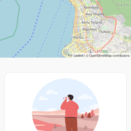
Leaflet
| ©
OpenStreetMap
contributors