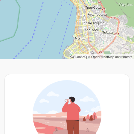
Leaflet
| ©
OpenStreetMap
contributors