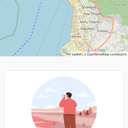
Leaflet
| ©
OpenStreetMap
contributors